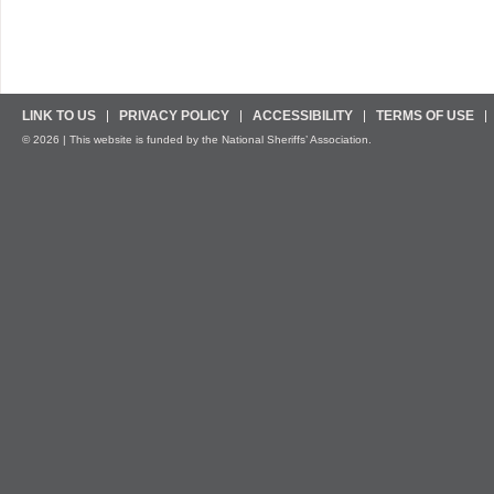
LINK TO US
PRIVACY POLICY
ACCESSIBILITY
TERMS OF USE
© 2026 | This website is funded by the National Sheriffs’ Association.