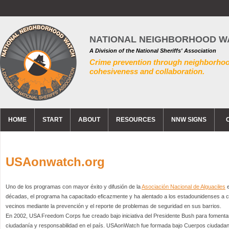
NATIONAL NEIGHBORHOOD W
A Division of the National Sheriffs' Association
Crime prevention through neighborho
cohesiveness and collaboration.
HOME
START
ABOUT
RESOURCES
NNW SIGNS
USAonwatch.org
Uno de los programas con mayor éxito y difusión de la
Asociación Nacional de Alguaciles
e
décadas, el programa ha capacitado eficazmente y ha alentado a los estadounidenses a cu
vecinos mediante la prevención y el reporte de problemas de seguridad en sus barrios.
En 2002, USA Freedom Corps fue creado bajo iniciativa del Presidente Bush para fomentar 
ciudadanía y responsabilidad en el país. USAonWatch fue formada bajo Cuerpos ciudada