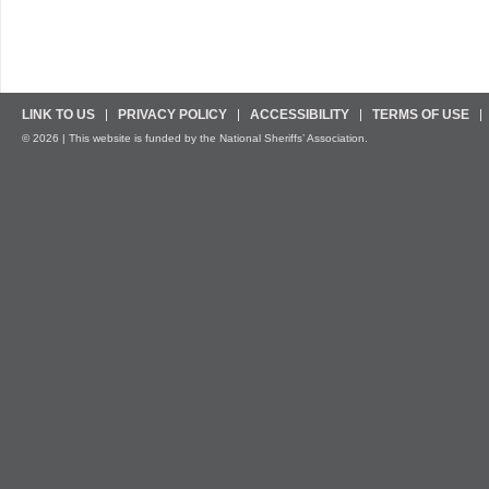
LINK TO US
PRIVACY POLICY
ACCESSIBILITY
TERMS OF USE
© 2026 | This website is funded by the National Sheriffs’ Association.